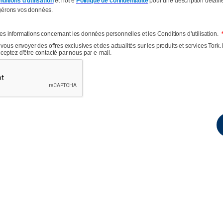
ditions d’utilisation
et notre
Politique de confidentialité
pour une description détaill
gérons vos données.
s les informations concernant les données personnelles et les Conditions d’utilisation.
vous envoyer des offres exclusives et des actualités sur les produits et services Tork.
eptez d'être contacté par nous par e-mail.
Source