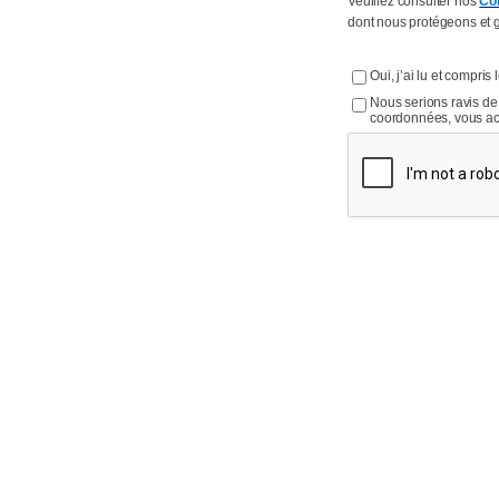
Veuillez consulter nos
Con
dont nous protégeons et 
Oui, j’ai lu et compri
Nous serions ravis de 
coordonnées, vous acc