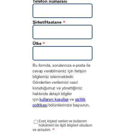
Telefon numarası
Şirket/Hastane
*
Ülke
*
Bu formda, sorularınıza e-posta ile
cevap verebilmemiz için iletişim
bilgileriniz istenmektedir.
Gönderilen verilerinizi nasıl
koruduğumuz ve yönettiğimiz
hakkında detaylı bilgiler
için
kullanım koşulları
ve
gizlilik
politikası
bölümlerimize başvurun.
Evet, kişisel veriler ve kullanım
hükümleri ile ilgili bilgileri okudum
*
ve anladım.