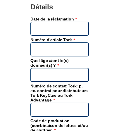
Détails
Date de la réclamation
*
Numéro d'article Tork
*
Quel âge a/ont le(s)
donneur(s) ?
*
Numéro de contrat Tork: p.
ex. contrat pour distributeurs
Tork KeyCare ou Tork
Advantage
*
Code de production
(combinaison de lettres et/ou
de chiffres)
*