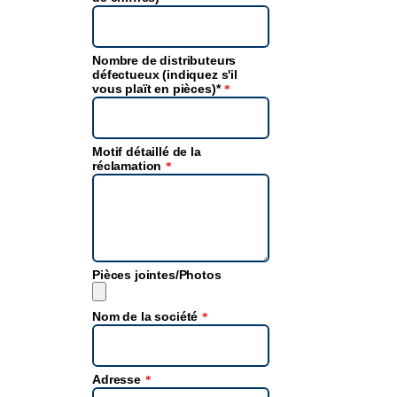
Nombre de distributeurs
défectueux (indiquez s'il
vous plaït en pièces)*
*
Motif détaillé de la
réclamation
*
Pièces jointes/Photos
Nom de la société
*
Adresse
*